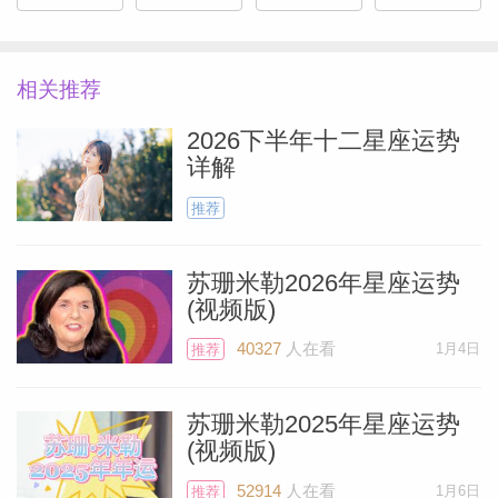
吸引力会格外地强烈。
5月1日的满月位于天蝎座的11度，出现在
相关推荐
你代表工作任务领域的第六宫，因此你出行
2026下半年十二星座运势
的目的更可能是公差而不是休闲度假，但这
详解
次旅程本身在许多层面都会非常特别而且充
推荐
满乐趣。木星仍位于你代表劳动所得的第二
宫，会跟本次满月形成直接的和谐相位（相
苏珊米勒2026年星座运势
距八度的三分相——允许度虽然比较大但是
(视频版)
还是很有意义），喻示你这一次的出行可能
40327
人在看
1月4日
推荐
Miller）
会获得一笔可观的收入。
苏珊米勒2025年星座运势
冥王星将会对本次满月和太阳施加压力，因
(视频版)
此可能有重要人物会提出苛刻的要求。如果
52914
人在看
1月6日
推荐