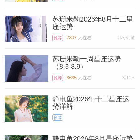
你正在出差，你可能会渴望能自由地享受周
遭环境与结识的人，但工作仍要优先。如果
苏珊米勒2026年8月十二星
座运势
你并不是因为工作出行，那你可能会有要完
成的目标，需要保持专注。这可能是照管家
2807
人在看
37小时前
推荐
庭财产的事项，或者帮助某位家人
苏珊米勒一周星座运势
（8.3-8.9）
与此同时，代表社交、友谊和社群的第十一
宫里聚集了多颗行星——水星、火星、土星
6665
人在看
8月1日
推荐
和海王星——因此你会结识许多的新朋友，
静电鱼2026年十二星座运
其中一些人可能会成为你长久的朋友（这要
势详解
归功于土星）。火星将在白羊座停留至5月
推荐
18日，这对你来说是非常吉利的位置。
静电鱼2026年8月星座运势