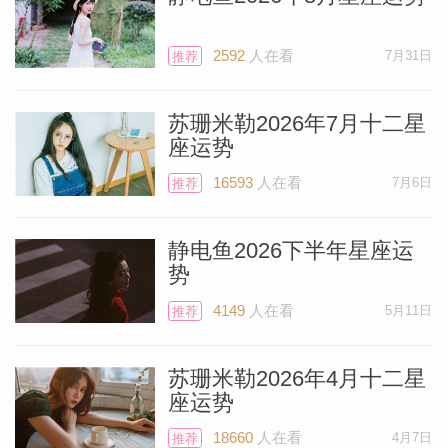
在接下来的几周里，你会走出家门，社交活
动更加活跃。
2592
人在看
7月31日
推荐
5月10日会是一个特别的日子，因为木星将
苏珊米勒2026年7月十二星
跟太阳形成六分相。这一天恰逢周日，可能
座运势
会为你带来一丝奢华与宠爱。在美国，这一
16593
人在看
7月6日
推荐
天是母亲节，而美妙的是，这将是本月最棒
的日子之一。即使你不住在美国，或者你也
静电鱼2026下半年星座运
不是母亲，你依然会爱上这一天。好好利用
势
它吧！你一定会喜欢此时此刻所做的一切。
4149
人在看
5月11日
推荐
两天后的5月12日星期二，你将迎来另一个
苏珊米勒2026年4月十二星
美妙的日子——你的守护星水星位于金牛座
座运势
（不是逆行），将与位于巨蟹座的木星形成
18660
人在看
4月7日
推荐