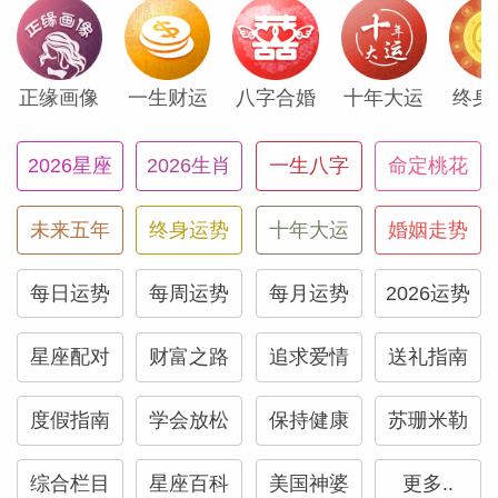
正文
正缘画像
一生财运
八字合婚
十年大运
终身
本月以雷鸣震撼之势开启！天王星从4月25
2026星座
2026生肖
一生八字
命定桃花
日起进入到双子座，未来的七年都会停留在
这里，而它首要的任务就是与同样位于双子
未来五年
终身运势
十年大运
婚姻走势
座的金星相会合。严格来说，它们其实已于
上月4月23日在金牛座形成了一次紧密而完
每日运势
每周运势
每月运势
2026运势
美的合相，但随着五月的到来，金星与天王
星仍将保持紧密相伴。这两颗行星都将受到
星座配对
财富之路
追求爱情
送礼指南
位于水瓶座及你第九宫（旅行宫）的冥王星
度假指南
学会放松
保持健康
苏珊米勒
的助力，因此本月一开始你就会踏上旅程，
并且会尽情享受其中的每一刻。你的魅力与
综合栏目
星座百科
美国神婆
更多..