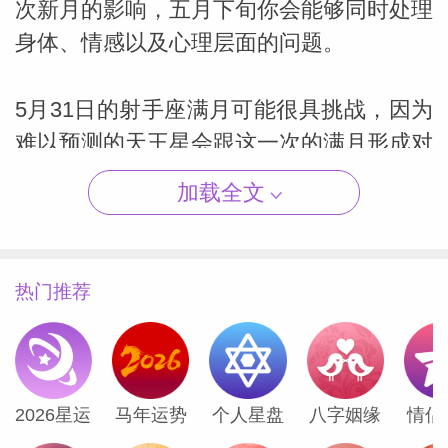
次新月的影响，五月下旬你会能够同时处理
身体、情感以及心理层面的问题。
5月31日的射手座满月可能很具挑战，因为
（Susan
难以预测的天王星会跟这一次的满月形成对
冲，这可能会揭露出一些让你吃惊甚至是震
加载全文
惊的事实，可能是跟你的感情对象或者商业
合作伙伴有关的。与此同时，你的守护星水
星将会跟朦胧的海王星发生冲突，这预示着
热门推荐
你在这一次满月获得的新信息可能会让你重
新考虑是否要继续这段关系。不过，这次满
月期间也会有一些友好的相位，所以如果这
段关系对你很重要，那就发挥你在沟通交流
2026星运
马年运势
个人星盘
八字姻缘
情侣
上的特长，去寻找答案吧。