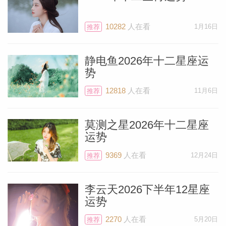
5月17日，你的守护星水星会进入到双子
10282
人在看
1月16日
推荐
座，并与天王星形成合相，你可能会以全新
的形象或因为出人意料的决定让他人惊讶。
静电鱼2026年十二星座运
位于双子座的天王星会赋予你追求长久以来
势
梦想并让其实现的信心。
12818
人在看
11月6日
推荐
另一方面，在这轮新月期间，代表意外惊奇
莫测之星2026年十二星座
的天王星将与象征蜕变和重生的冥王星形成
运势
完美的角度。与此同时，太阳和新月也会跟
9369
人在看
12月24日
推荐
木星（另一颗与疗愈相关的行星）形成完美
的相位。这个时间非常适合跟医生讨论你可
李云天2026下半年12星座
能需要的任何治疗或手术。虽然看起来你的
运势
保险应该能覆盖医生建议的所有手术或治
2270
人在看
5月20日
推荐