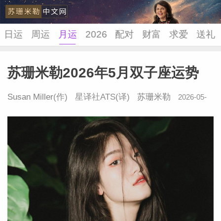
日运
周运
月运
2026
配对
财富
求爱
送礼
苏珊米勒2026年5月双子座运势
苏珊米
Susan Miller
(作) 星译社ATS(译)
苏珊米勒
2026-05-
06 09:41:37