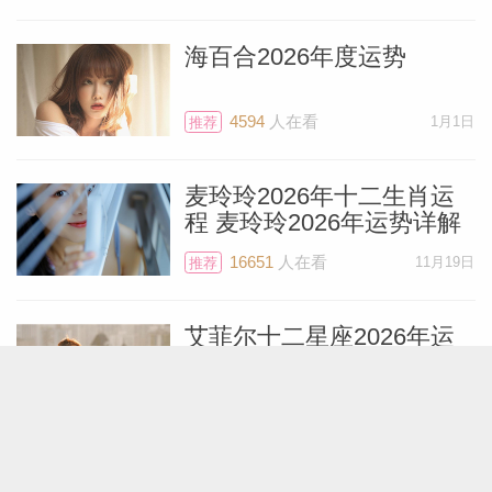
请务必抓住它们，因为有些想法可能非常宝
贵。
海百合2026年度运势
5月24日，太阳将与海王星形成和谐的相
4594
人在看
1月1日
推荐
位，这将是你拍摄照片的绝佳时机。同一
天，创意灵感也会纷纷涌现，但更多是集中
麦玲玲2026年十二生肖运
程 麦玲玲2026年运势详解
在艺术、文学或者视觉的领域（而5月22日
16651
人在看
11月19日
你的思绪则更可能与数学、科学、高科技或
推荐
医学相关）。
艾菲尔十二星座2026年运
势精简版
本月将出现一轮蓝月，也就是一个月内出现
6111
人在看
12月28日
推荐
第二次满月。这一现象会在5月31日发生，
届时满月将出现在射手座9度。这会让你的
展钰凝2026年十二星座运
另一半（无论是恋爱上还是商业上的伙伴）