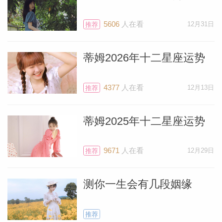
初更为引人注目。你会感到精力充沛，突然
5606
人在看
12月31日
推荐
间，周遭的世界似乎变得更加友善而且充满
支持。
蒂姆2026年十二星座运势
你这个月的大日子会是5月22日，届时位于
4377
人在看
12月13日
推荐
双子座的太阳将与位于双子座的天王星首次
合相，这是84年以来的第一次。这一天将
蒂姆2025年十二星座运势
充满意想不到的事件。若你的生日恰好在5
月22日，这一年将会充满令人惊讶的波
9671
人在看
12月29日
推荐
折，但我觉得这会非常有趣，甚至非常令人
兴奋。不管你是本月何时出生的双子座（或
测你一生会有几段姻缘
者你是其他星座但上升星座为双子座的
人），灵感都会如钻石般从脑海中冒出来，
推荐