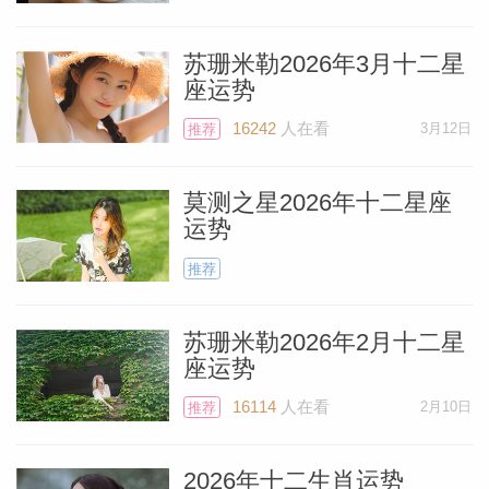
六分相。这会是签署合同协议、旅行、购
物、提交手稿（或开始写手稿）、发表演
苏珊米勒2026年3月十二星
座运势
讲，或者是编辑重要新书的绝佳时机，在这
个人资
个特殊的日子里，你可以想到许多值得去做
16242
人在看
3月12日
推荐
的美好事情。
莫测之星2026年十二星座
运势
接下来是5月16日位于金牛座26度的新月。
这次新月将出现在你的第十二宫，这个宫位
推荐
跟身心疗愈密切相关。由于新月落在金牛座
苏珊米勒2026年2月十二星
的末尾，它将与天王星形成跨座的合相。
座运势
（每个星座最多只能到29度59分。） 这意
16114
人在看
2月10日
推荐
味着一些很让人惊讶的消息会浮出水面，可
能是你此前完全不知道的状况。
2026年十二生肖运势