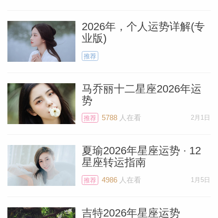
疗，但为了保险起见，最好还是给保险公司
打个电话确认一下。
2026年，个人运势详解(专
业版)
在财务方面，5月18日（周一）将迎来很强
推荐
劲积极的一天，届时位于金牛座的火星将与
金星形成联结。金星一直与爱情、乐趣和奢
马乔丽十二星座2026年运
势
华有关，但也跟金钱息息相关（尤其现在金
5788
人在看
2月1日
星正位于你代表财务收入的第二宫）。因
推荐
此，你可能会淘到便宜货，或完成一笔利润
夏瑜2026年星座运势 · 12
丰厚的交易。
星座转运指南
料简介
4986
人在看
1月5日
推荐
当太阳在5月20日进入双子座时，宣告你的
生日月来临了，你将会“焕发自我的光彩”。
吉特2026年星座运势
从这一刻起，你将受到公众的关注，比五月