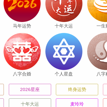
课程就结束了，所以现在你已经完成了一半
年。
马年运势
十年大运
一生
年5月24日开始离开你的双鱼座（你的真爱
5年9月1日。土星位于这个位置的时候就
充满了无忧无虑的快乐，温暖的情感，爱
表着享受奢华和溺爱，但是土星希望你能够
角度去看待生活，专注于你在爱情和育儿方
八字合婚
个人星盘
八字
位置上站了严肃的土星，7月5日的新月也
2026星座
终身运势
接下来的几天甚至几周里享受出去玩的快乐
围绕着出去走动结识新人的最佳新月，并且
十年大运
麦玲玲