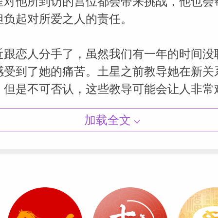
星对他所到访的宫位都会带来挑战，他也会
担负起对所爱之人的责任。
近跟恋人分手了，虽然我们有一年的时间没
感受到了她的痛苦。土星之前教导她在新关
，但是不可否认，这些教导可能会让人非常
记性。她的意思是说经历过痛苦，我们才会
加载全文
别对，但是老天爷呀，这也太苦了。
Miller
力，一些人只需要轻量级的教导就够了，但
会根据每个人的特点去调整，每个人最终都
慧。这是29年以来土星唯一一次到访你的
2026年2月13日（大约19个月之后）离