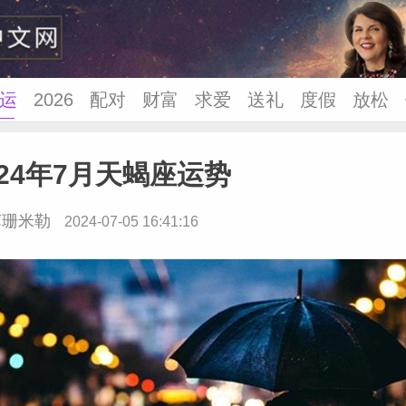
运
2026
配对
财富
求爱
送礼
度假
放松
中文
24年7月天蝎座运势
苏珊米勒
2024-07-05 16:41:16