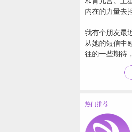
和育儿宫。土
内在的力量去
我有个朋友最
从她的短信中
往的一些期待
说：疼了才长
觉得她说的特
土星会带来压
热门推荐
要很多。土星
更精简，更聪
儿宫。当土星于