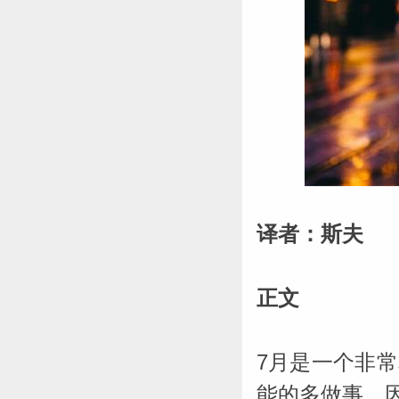
网_苏珊
译者：斯夫
正文
7月是一个非
能的多做事，因