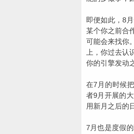
_susan mi
即便如此，8
某个你之前合
可能会来找你
上，你过去认
你的引擎发动
在7月的时候
者9月开展的
用新月之后的
7月也是度假