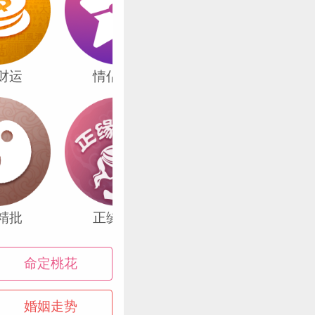
。土星通常会在
财运
情侣合盘
一生八字
和育儿宫），一
像是那种矛盾综合
情初期的美好甜
踏实下来脚踏实
面的责任。
精批
正缘画像
事业详批
绝对会给你更多
命定桃花
。如果你现在单
这次的相位也非
婚姻走势