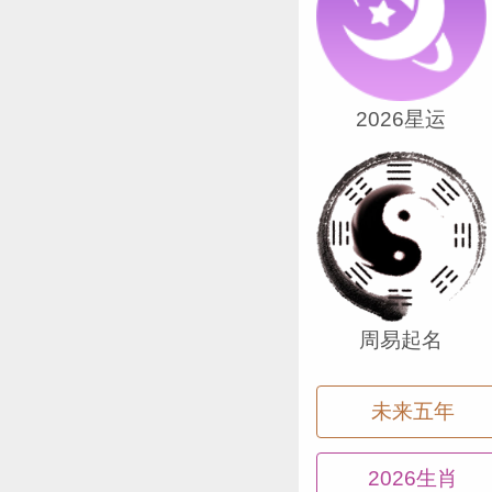
你在这方面的
一个星座停留3
2026星运
土星将会从明
直要走到202
体——第五宫
蜜。同时也代
地，从长远的
周易起名
即便是在这个
未来五年
的闲余时间在
身，这是今年
2026生肖