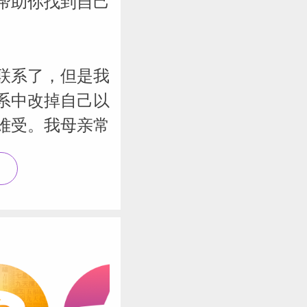
帮助你找到自己
联系了，但是我
系中改掉自己以
难受。我母亲常
学习的更快，我
）个人
是另一些人却需
会变得更强大，
第五宫真爱和育
开双鱼座的时候，