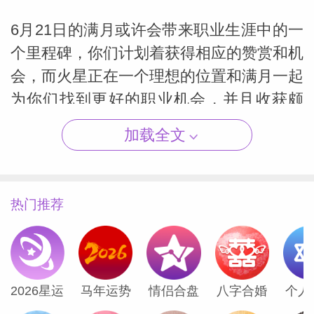
6月21日的满月或许会带来职业生涯中的一
个里程碑，你们计划着获得相应的赞赏和机
会，而火星正在一个理想的位置和满月一起
（Susan
为你们找到更好的职业机会，并且收获颇
丰。智能满月预示着升职或者是新工作机
加载全文
会，但对于自己创业的白羊座来说，或许是
有一位非常特别的客户的到来。不用着急的
是到了下个月7月20日的满月，再一次的给
热门推荐
白羊机会，重新评估一下自己的职业，看一
看事情进展的如何。
海王星目前正在与白羊座只有几英尺的距
2026星运
马年运势
情侣合盘
八字合婚
个人
离，要知道这是自1861年至1875年之后，