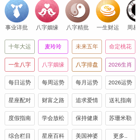
它首次离白羊座这么近。海王星正式进入白
羊座，将在2025年的3月30日，在此前，他
将反复的寻穿梭在双鱼和白羊之间。
事业详批
八字姻缘
八字精批
一生财运
周易
十年大运
麦玲玲
未来五年
命定桃花
所以在本月当海王星离白羊座如此近的时
候，会带来一些新的影响力。首先受到影响
一生八字
八字姻缘
八字排盘
2026生肖
的将会是出生在3月21~23日之间的白羊。
对于迈入一个新工作的白羊来说，提出很多
每日运势
每周运势
每月运势
2026运势
的问题以及用现实而清晰的眼光去看待后续
新的冒险。因为海王会让你变得充满想象力
星座配对
财富之路
追求爱情
送礼指南
和创意，天马行空的思考。但是，海王星也
度假指南
学会放松
保持健康
苏珊米勒
是一个浑水大师，因此有可能会让你陷入理
想化的陷阱中。尽职尽责的做好自己，在未
综合栏目
星座百科
美国神婆
更多..