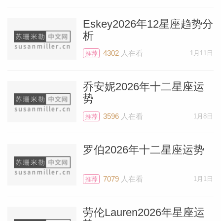
开端，从上个月5月25日开始木星进入到双
子座，而且在后续会和双子座的主宰星水星
Eskey2026年12星座趋势分
析
保持着非常紧密的关系，从而使得这次的新
月异为突出。同样冥王星在代表友谊的十一
4302
人在看
1月11日
推荐
宫，会和木星水星在双子座的前几度形成相
互的映照。他们共同合力预示着这次的新月
乔安妮2026年十二星座运
势
将会给白羊们带来财富和机会。如果你们正
3596
人在看
1月8日
在面试一个新的岗位，可以一击即中，并且
推荐
回报丰厚。
罗伯2026年十二星座运势
一旦火星在6月9日进入到金牛座，代表收
7079
人在看
1月1日
推荐
入的二宫，白羊们可能会比往常花费的更
多。或许是你们已经积攒了一大段时间的
劳伦Lauren2026年星座运
钱，用来买几个大件，比如汽车或者是电