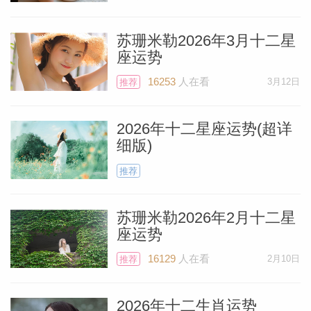
代表短途旅行学习交流以及合同事务的第三
宫。这次的新月可谓是充满了阳光，因为会
苏珊米勒2026年3月十二星
座运势
有五颗重磅的行星全部聚集在这个代表了好
个人资
奇心、探索欲、精神先锋的双子座。所以有
16253
人在看
3月12日
推荐
较大的可能，在新月发生以后，白羊座想要
来一个短途的旅行。
2026年十二星座运势(超详
细版)
但同样第三宫也代表着合同事物，因此有部
推荐
分的白羊座可能会有文件要签署，而因为水
苏珊米勒2026年2月十二星
星在那个时候和木星的位置也相当的接近，
座运势
所以时机倒是恰到好处。（木星和水星的精
16129
人在看
2月10日
推荐
准合相将会发生在6月4日，将能够看到一
些事项的进展！）记得让自己的电脑和手机
2026年十二生肖运势