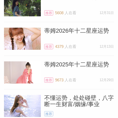
月很有感觉。还有就是本命星盘中有任何的
5608
人在看
12月31日
推荐
星星落在了白羊、狮子、射手，双子、天秤
或者水瓶座16度以及前后4度的小伙伴，你
蒂姆2026年十二星座运势
们也能受惠新月的积极影响。
4379
人在看
12月13日
推荐
到目前为止，从占星的角度来说，有一大群
的凌日行星，都落在土象金牛座和在火象的
蒂姆2025年十二星座运势
白羊座并不搭调。这种感觉，如果通俗的
说，就是如果你们想让一把烧的过旺的火弱
9673
人在看
12月29日
推荐
些，那会撒上一把土。
不懂运势，处处碰壁，八字
而当很多的行星开始直接步入到了空灵而快
断一生财富/姻缘/事业
速移动的风向星座双子座后，很多计划现在
推荐