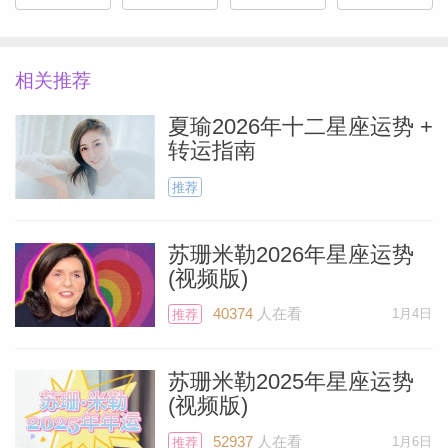
来的14年当中，因为海王星在白羊座的关
系，也就意味着在2039年之前日子都会过
得不错。
相关推荐
夏瑜2026年十二星座运势 +
情感的运势主要集中在上半个月，毫无疑
转运指南
问，如果你有机会来一个短途旅行的话，结
推荐
果会是相当不错的。
苏珊米勒2026年星座运势
综合运势
(视频版)
40374
人在看
1月4日
推荐
Miller）
月初，白羊座的主宰星火星仍然会继续停留
在白羊座，直到6月9日一早离开。这对你
苏珊米勒2025年星座运势
们来说在月初的8~9天里仍然非常利于去开
(视频版)
展会谈和谈判。火星会给到你相当的存在
52937
人在看
1月6日
推荐