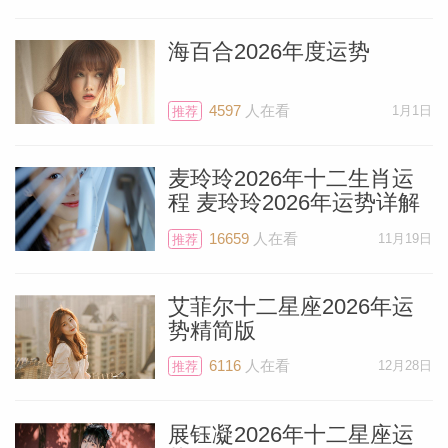
就可以回到正轨快速推进。6月和7月都会
带来非常理想的环境，用于推进进度。而到
海百合2026年度运势
了8月份，水星又再次迎来逆行，从8月4日
到8月28日传递出一个需要休息的信号。所
4597
人在看
1月1日
推荐
以如您所见，需要尽快的在6月和7月作出
决定，从而让自己在迷雾森林之中可以找到
麦玲玲2026年十二生肖运
程 麦玲玲2026年运势详解
路径。
16659
人在看
11月19日
推荐
月初你非常渴望寻求心智的刺激，因此如果
艾菲尔十二星座2026年运
无法短途的出去旅行的话，那么可以相应替
势精简版
代，报名新的课程，从而发展自己的职业技
6116
人在看
12月28日
推荐
能。或者你们也会出席自己喜欢作者的书籍
签售会，或者是看一看他们最近出版的新
展钰凝2026年十二星座运
书。如果真的成行，一切将非常愉悦。