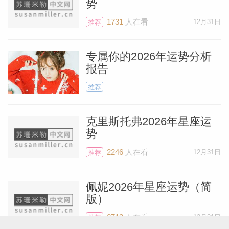
势
脑。也可能是你们希望改变一下目前的生活
1731
人在看
12月31日
推荐
方式，而这也不可避免，需要多签几张支
票。看起来主要的花费都会和家庭有关，可
专属你的2026年运势分析
能是租房或者是为夏天度假准备住宿。也或
报告
许是要为家里添置不错的家具，让你们所住
推荐
的地方并不只是一般般。还有一种可能性是
你们需要给家庭成员一些钱，帮帮他们。
克里斯托弗2026年星座运
势
而在本月的晚些时候，6月21日发生在摩羯
2246
人在看
12月31日
推荐
座一度的满月将会加速一个重要的职业事项
的发生。这个满月将会很有趣，因为它是在
佩妮2026年星座运势（简
今年会出现的两轮摩羯座满月中的第1个。
版）
下个月7月21日，你们将会拥有另一个摩羯
2713
人在看
12月31日
推荐