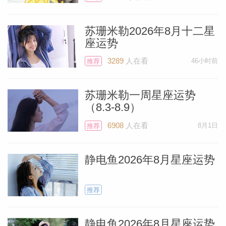
感，去刷一刷，同时你看起来也非常有吸引
力，会让人感觉到非常有勇气和说服力。这
苏珊米勒2026年8月十二星
座运势
是相当可爱的一个星象，大家非常愿意来帮
助你或者是认同你的观点。在2026年4月之
3289
人在看
46小时前
推荐
前，火星都不会再次来到白羊座了，所以现
在抓紧用好这个优势。
苏珊米勒一周星座运势
（8.3-8.9）
生日在白羊尾端，也就是4月16日至4月19
6908
人在看
8月1日
推荐
日之间的羊儿们，火星在白羊座最后几度的
静电鱼2026年8月星座运势
那几天对你们来说可是具有双倍的幸运，因
为火星会和太阳之间有非常和谐的角度。
推荐
在特别的月初之时，同样还有来自于木星和
静电鱼2026年8月星座运势