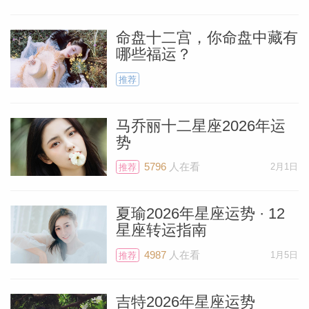
但在双鱼座的土星会和新月有90度的刑相
位。可能你手边有一些需要先行处理的任
命盘十二宫，你命盘中藏有
哪些福运？
务，从而导致了对其他事项的参与受限。如
果你们被承诺，可以在某个大项目上花费不
推荐
少，那么土星在这个位置将会带来一个约
束，很可能不得不还是在有限的预算中执
马乔丽十二星座2026年运
势
行。或者说土星的到来，是为了让你明白曾
5796
人在看
2月1日
经做出的承诺的重要性。无论如何，这个新
推荐
月还是相当可人，积极而有推动力。
夏瑜2026年星座运势 · 12
星座转运指南
料简介
生日落在4月5日以及前后4天的白羊座，对
4987
人在看
1月5日
推荐
于这次的新月感受最为的强烈。同样如果本
命盘中有月亮落在白羊座或者是上升星座落
吉特2026年星座运势
在白羊座16度以及前后5度的话，也会对新