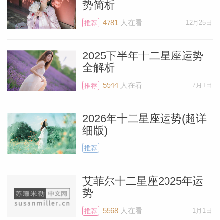
势简析
4781
人在看
12月25日
推荐
还有可能是会参与到某个写作、编辑或者制
片的项目当中去，因为双子座总是和沟通有
2025下半年十二星座运势
着非常强的关联。可能需要重新设计某个网
全解析
站，开发一个电子游戏，从事与广告或社交
5944
人在看
7月1日
推荐
媒体的活动。还有比如开始写某本电子书，
甚至和某个团队合作开发新的app。如果是
2026年十二星座运势(超详
这样的话，可以在6月6日新月结束之后行
细版)
动起来。我只是举了一些和运势相关的场
推荐
景，当然也不排除其他与新月运势相关的主
题。
艾菲尔十二星座2025年运
势
本次的6月6日的新月可以说是非常黄金的
5568
人在看
1月1日
推荐