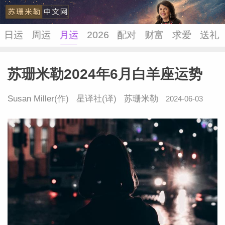
日运
周运
月运
2026
配对
财富
求爱
送礼
苏珊米勒2024年6月白羊座运势
苏珊米
Susan Miller
(作) 星译社(译)
苏珊米勒
2024-06-03
17:02:17