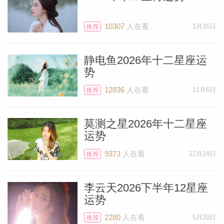
电量满格哟。
10307
人在看
1月16日
推荐
这个新月同时还带来的优势是，会让你们在
面试中发挥出色，或者如果有一些要发表演
静电鱼2026年十二星座运
讲或报告的任务，也是闪闪发光。记得在做
势
上述事项之前，最好能够先列出自己想表达
12836
人在看
11月6日
推荐
的一些关键要点，并记住它们，那整个过程
将会非常的流畅。要知道星越总是带来一些
莫测之星2026年十二星座
新事物，听起来令人激动。
运势
9373
人在看
12月24日
推荐
金星和星月会有合相，而同时海王星会和冥
王星同步，因此如果有一些关于设计的选择
李云天2026下半年12星座
要拍板，那新月也会是一股非常好的能量。
运势
2280
人在看
5月20日
推荐