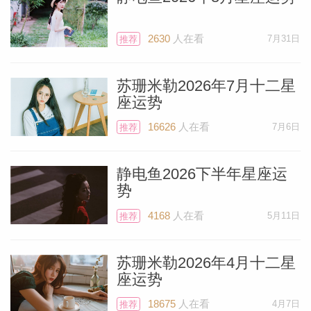
冥王星形成的华丽相位，它发生在6月2日
暗示着会有非常不错的财运消息到来。会有
2630
人在看
7月31日
推荐
朋友为你发声，或者帮助你带来一个收入不
错的工作或客户机会。也有可能是你所加入
苏珊米勒2026年7月十二星
的某个俱乐部或组织会变得非常有用。有正
座运势
要开始变换工作轨道的白羊座，那么那一天
16626
人在看
7月6日
推荐
的话是非常适合用来谈判自己的新薪资的。
6月2日正好是一个周日，那么如果说不是
静电鱼2026下半年星座运
在周末也继续要开工的白羊的话，这股运势
势
会一直影响到6月3日或6月4日。
4168
人在看
5月11日
推荐
略低一周，还会有新月的到来，它发生在白
苏珊米勒2026年4月十二星
羊座的好朋友双子座中，风象星座和火象星
座运势
座总是好搭档。此次的新月会点亮白羊座，
18675
人在看
4月7日
推荐