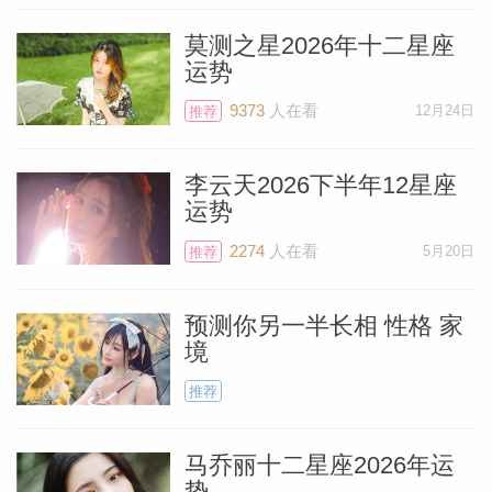
莫测之星2026年十二星座
运势
9373
人在看
12月24日
推荐
个人资
李云天2026下半年12星座
运势
2274
人在看
5月20日
推荐
预测你另一半长相 性格 家
境
推荐
马乔丽十二星座2026年运
势