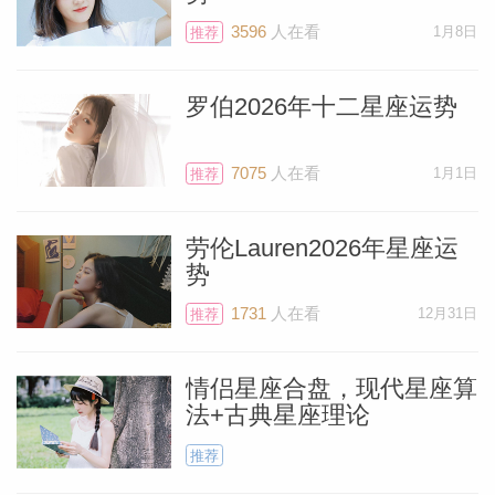
3596
人在看
1月8日
推荐
罗伯2026年十二星座运势
7075
人在看
1月1日
推荐
劳伦Lauren2026年星座运
势
1731
人在看
12月31日
推荐
情侣星座合盘，现代星座算
法+古典星座理论
推荐