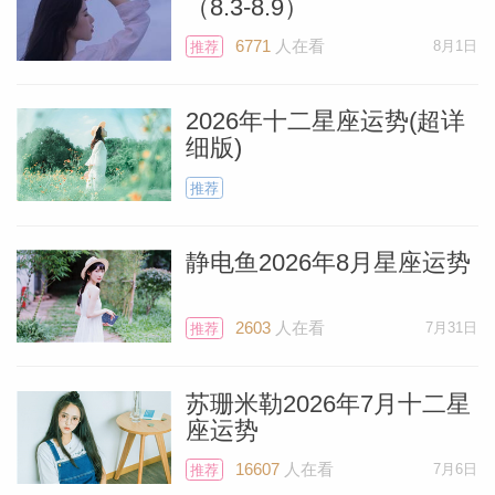
（8.3-8.9）
6771
人在看
8月1日
推荐
2026年十二星座运势(超详
细版)
推荐
静电鱼2026年8月星座运势
2603
人在看
7月31日
推荐
Miller）
苏珊米勒2026年7月十二星
座运势
16607
人在看
7月6日
推荐