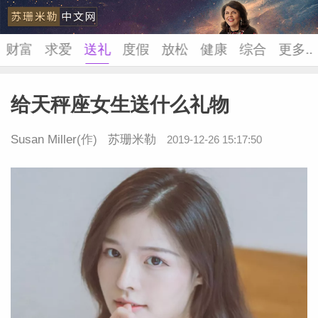
财富
求爱
送礼
度假
放松
健康
综合
更多..
给天秤座女生送什么礼物
苏珊米
Susan Miller
(作)
苏珊米勒
2019-12-26 15:17:50