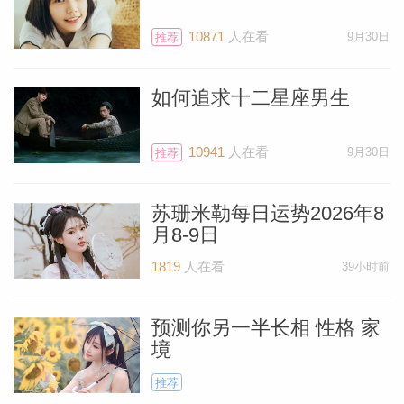
10871
人在看
9月30日
推荐
如何追求十二星座男生
个人资
10941
人在看
9月30日
推荐
苏珊米勒每日运势2026年8
月8-9日
1819
人在看
39小时前
预测你另一半长相 性格 家
境
推荐