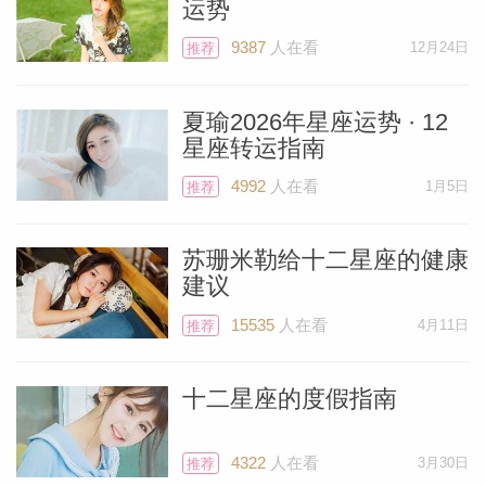
运势
9387
人在看
12月24日
推荐
夏瑜2026年星座运势 · 12
星座转运指南
4992
人在看
1月5日
推荐
苏珊米勒给十二星座的健康
建议
15535
人在看
4月11日
推荐
十二星座的度假指南
4322
人在看
3月30日
推荐