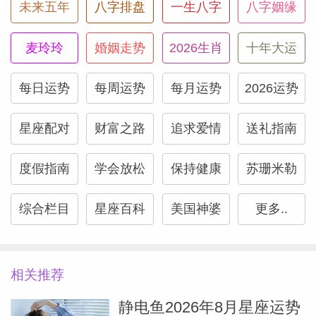
未来五年
八字排盘
一生八字
八字姻缘
麦玲玲
婚姻走势
2026生肖
十年大运
（Susan
每日运势
每周运势
每月运势
2026运势
星座配对
财富之路
追求爱情
送礼指南
度假指南
学会放松
保持健康
苏珊米勒
综合栏目
星座百科
美国神婆
更多..
相关推荐
静电鱼2026年8月星座运势