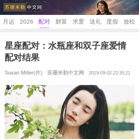
月运
2026
配对
财富
求爱
送礼
度假
放松
星座配对：水瓶座和双子座爱情
苏珊米
配对结果
Susan Miller
(作)
苏珊米勒中文网
2019-09-02 22:35:21