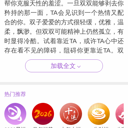
帮你克服天性的羞涩。一旦双双能够剥去你
矜持的那一面，TA会见识到一个热情又配
合的你。双子爱爱的方式很轻缓，优雅，温
柔，飘渺。但双双可能精神上仍然孤立，有
（Susan
时显得冷酷。试着靠近TA，或许TA心中还
存在看不见的障碍，阻碍你更靠近TA。双
子总是捍卫自己的独立性，即便是在婚后。
加载全文
若是不在爱情里加注一些浪漫，激情和感性
元素，你们也会有危机。不论你们是多么惺
热门推荐
惺相惜——你们真的很惺惺相惜——你们总
会觉得缺少什么，除非你们其中有人花时间
来一点小浪漫。少一点现实主义，处处，也
不要太封闭情感！由着你的双双恋人玩弄你