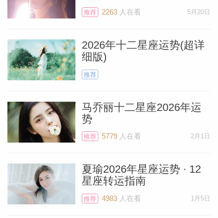
2263
人在看
5月20日
推荐
2026年十二星座运势(超详
细版)
推荐
马乔丽十二星座2026年运
势
5779
人在看
2月1日
推荐
料简介
夏瑜2026年星座运势 · 12
星座转运指南
4983
人在看
1月5日
推荐