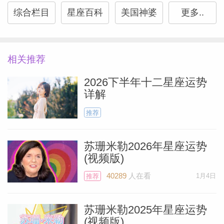
星座配对：处女座和处女座爱情配对结果
综合栏目
星座百科
美国神婆
更多..
星座配对：处女座和天秤座爱情配对结果
星座配对：处女座和天蝎座爱情配对结果
相关推荐
星座配对：处女座和射手座爱情配对结果
2026下半年十二星座运势
星座配对：处女座和摩羯座爱情配对结果
详解
推荐
星座配对：处女座和水瓶座爱情配对结果
星座配对：处女座和双鱼座爱情配对结果
苏珊米勒2026年星座运势
(视频版)
Miller）
40289
人在看
1月4日
推荐
苏珊米勒2025年星座运势
(视频版)