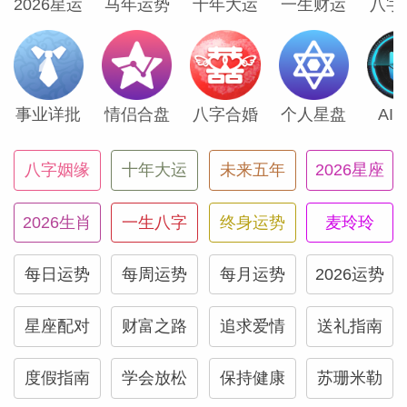
2026星运
马年运势
十年大运
一生财运
八字
的幽默细胞吧。也不要太过严肃。也许你们
的星盘里有其他的星星，还尚能支持你表达
最真挚的情感。去假装自己很open，然后
不断地练习放开情绪。若你能做到这一点，
事业详批
情侣合盘
八字合婚
个人星盘
AI
那你们能分享的东西可多啦！
八字姻缘
十年大运
未来五年
2026星座
星座配对：处女座和白羊座爱情配对结果
2026生肖
一生八字
终身运势
麦玲玲
星座配对：处女座和金牛座爱情配对结果
每日运势
每周运势
每月运势
2026运势
星座配对：处女座和双子座爱情配对结果
星座配对
财富之路
追求爱情
送礼指南
星座配对：处女座和巨蟹座爱情配对结果
星座配对：处女座和狮子座爱情配对结果
度假指南
学会放松
保持健康
苏珊米勒