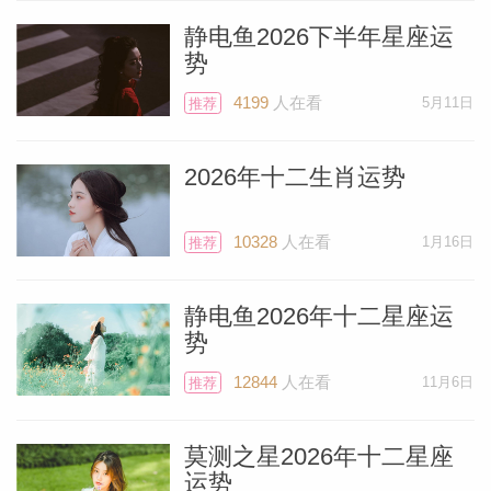
静电鱼2026下半年星座运
现在，你的创造力可能会让自己大吃一惊。
势
变化之星天王星正在你充满魅力的创意宫运
4199
人在看
5月11日
推荐
行，这是向世界展示你能力的绝佳时机。周
三，随和的金星进入你的健康宫，这将是采
2026年十二生肖运势
用新的健康方法或养成更好习惯的理想日
子。周四，温暖的太阳与聪明的水星在你的
10328
人在看
1月16日
推荐
伴侣宫完美相合，将为你的人际关系带来新
的光彩。
静电鱼2026年十二星座运
势
双鱼座
12844
人在看
11月6日
推荐
你的创造力似乎充满潜力。整整一周，不按
莫测之星2026年十二星座
运势