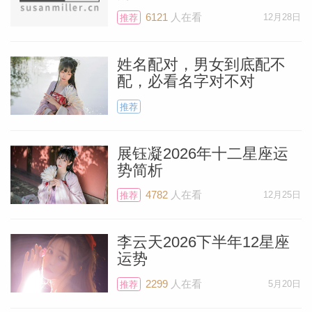
6121
人在看
12月28日
推荐
姓名配对，男女到底配不
配，必看名字对不对
推荐
展钰凝2026年十二星座运
势简析
4782
人在看
12月25日
推荐
料简介
李云天2026下半年12星座
运势
2299
人在看
5月20日
推荐