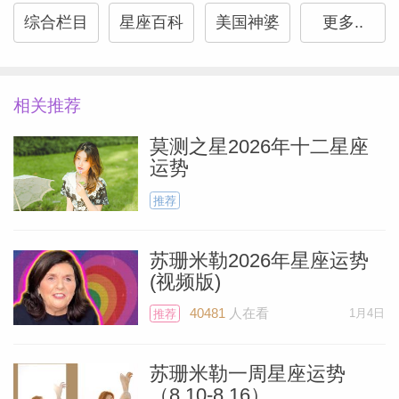
事业宫合相，如果你有贵人要讨好，现在正
综合栏目
星座百科
美国神婆
更多..
是时候。
射手座
相关推荐
莫测之星2026年十二星座
你的爱情生活现在看起来令人兴奋。随着天
运势
王星这颗黄道十二宫中最难以预测、最令人
推荐
兴奋的行星穿过你的感情宫位，你可能会决
定与你的伴侣做一些出乎意料的事情。和谐
苏珊米勒2026年星座运势
(视频版)
的金星在周三进入你的共享金钱领域，因此
Miller）
与伴侣合作可能会证明是有利可图的。周四
40481
人在看
1月4日
推荐
的亮点是太阳和水星的辉煌合相--非常适合
大胆的计划和进取心。
苏珊米勒一周星座运势
（8.10-8.16）