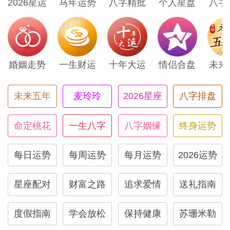
正确的时间和正确的地点达成了一笔有利可
2026星运
马年运势
八字精批
个人星盘
八字
图的商业交易。周四太阳与多变的水星相
合，照亮你的社交生活，鼓励你与老朋友叙
旧，结识新朋友。
婚姻走势
一生财运
十年大运
情侣合盘
未来
天蝎座
未来五年
麦玲玲
2026星座
八字排盘
你的进取心可能会凸显出来。才华横溢、不
命定桃花
一生八字
八字姻缘
终身运势
按常理出牌的天王星正在你的资源共享区穿
梭，这可能会激起你新的商业想法，向你展
每日运势
每周运势
每月运势
2026运势
示完全意想不到的赚钱方式。周三，迷人的
星座配对
财富之路
追求爱情
送礼指南
金星进入你的冒险区域，你可能会脚痒--现
在计划的假期可能会成为一生难忘的旅行。
度假指南
学会放松
保持健康
苏珊米勒
周四，光彩夺目的太阳和机智的水星在你的