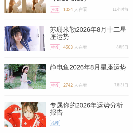
摩羯座
1024
人在看
11小时前
推荐
苏珊米勒2026年8月十二星
你的爱情生活闪耀着积极的光芒。本周你可
座运势
能会就如何改善自己的生活习惯提出独特的
4503
人在看
8月5日
推荐
想法，因为耀眼的天王星正穿越你的健康和
作息区域。周三，多情的金星跳入你的感情
静电鱼2026年8月星座运势
宫位，鼓励单身的你结识新朋友--现在的约
会可能会带来美好的结果。现有的伴侣关系
2742
人在看
7月31日
推荐
也会受益于这种和谐的氛围--你可能会想起
当初为什么要在一起。周四最适合做生意，
专属你的2026年运势分析
尤其是如果你与同事密切合作的话。
报告
推荐
水瓶座