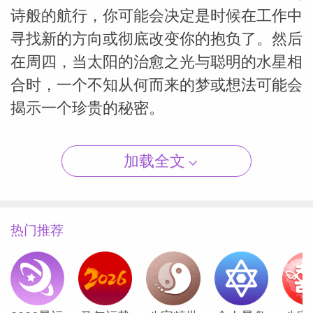
诗般的航行，你可能会决定是时候在工作中
寻找新的方向或彻底改变你的抱负了。然后
在周四，当太阳的治愈之光与聪明的水星相
（Susan
合时，一个不知从何而来的梦或想法可能会
揭示一个珍贵的秘密。
天秤座
加载全文
你的同事或队友很可能看重你敏锐的头脑。
叛逆的天王星正在你的旅行星区运行，这是
热门推荐
你星座中最具冒险精神的区域，有助于你拓
展视野。周三，掌管金钱和合作关系的金星
进入你的事业宫，你可能会觉得自己终于在