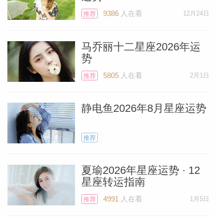
常理出牌的天王星都在你的家宅区穿梭，敦
9386
人在看
12月24日
推荐
促你打破束缚，你可能会决定用不寻常的风
格来装饰，或者搬到一个与众不同的地方。
马乔丽十二星座2026年运
周三，当华丽的金星进入你星图中最具想象
个人资
势
力的部分时，你的手工艺或艺术技能可能会
5805
人在看
2月1日
推荐
吸引到欣赏者。周四，太阳与水星会合，帮
助你为健康和幸福做出积极的改变，你可能
静电鱼2026年8月星座运势
会感到灵感迸发，采用更阳光的前景。
推荐
夏瑜2026年星座运势 · 12
星座转运指南
4991
人在看
1月5日
推荐