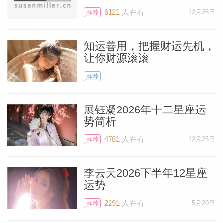
6121
人在看
12月28日
推荐
知运善用，把握财运先机，
让你财源滚滚
推荐
展钰凝2026年十二星座运
势简析
4781
人在看
12月25日
推荐
料简介
李云天2026下半年12星座
运势
2291
人在看
5月20日
推荐