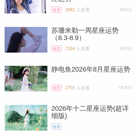
水瓶座
3981
人在看
8月5日
推荐
你将获得按自身条件重启人生的契机。火星
苏珊米勒一周星座运势
与冥王星在水瓶座合相，可能唤醒你体内奔
（8.3-8.9）
涌的力量——一种强烈的决心，以及穿透纷
7264
人在看
8月1日
推荐
扰、直指目标的坚定渴望。这股能量强烈甚
至吞噬一切，但正是它助你褪去不再适用的
静电鱼2026年8月星座运势
旧壳。善用此刻——若旧篇落幕，必为更真
实的篇章腾出空间。当意志与进路合而为
2701
人在看
7月31日
推荐
一，万物皆难阻你前行。
2026年十二星座运势(超详
双鱼座
细版)
推荐
当火星在星盘最隐秘处与冥王星交会，你内