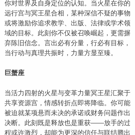
你对世界及自身定位的认知。当火星在你的
远行宫与冥王星合相，某种深信不疑的事物
或将激励你追求教学、出版、法律或学术领
域的目标。此刻你不仅被召唤崛起，更需摒
弃陈旧信念。言出必有分量，行必有目标，
_susan
当行动与真理共振时，力量方显至臻。
巨蟹座
当活力四射的火星与变革力量冥王星汇聚于
勒
共享资源宫，情感转折点即将降临。你可能
被迫就某项悬而未决的承诺或财务问题作出
决断。此刻既是释放也是重获——放手的过
程或许激烈，却能为更深的信任与联结腾出