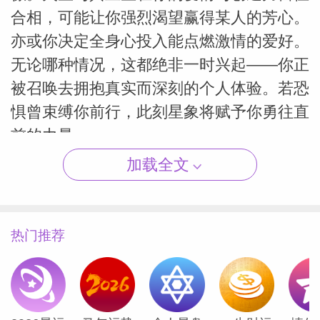
合相，可能让你强烈渴望赢得某人的芳心。
亦或你决定全身心投入能点燃激情的爱好。
无论哪种情况，这都绝非一时兴起——你正
（Susan
被召唤去拥抱真实而深刻的个人体验。若恐
惧曾束缚你前行，此刻星象将赋予你勇往直
前的力量。
加载全文
天蝎座
家中酝酿已久的深刻转变即将迎来高潮。强
热门推荐
势火星与守护星冥王星齐聚家庭宫，那些潜
藏心底的暗流终将奔涌而出。你可能迫切想
要改变居住环境，或终于要说出那个深藏心