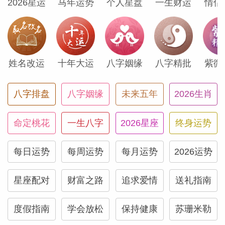
底的真相。此刻正是抛弃不再滋养你的事物
2026星运
马年运势
个人星盘
一生财运
情侣
之时，唯有如此才能疗愈创伤，变得更加强
大。当你珍视那些让你感到安全的事物，其
他一切自然会重新归位。
姓名改运
十年大运
八字姻缘
八字精批
紫微
射手座
八字排盘
八字姻缘
未来五年
2026生肖
此刻你的言语可能蕴含非凡力量。火星与冥
命定桃花
一生八字
2026星座
终身运势
王星在你的沟通宫相遇，某次对话、某个决
每日运势
每周运势
每月运势
2026运势
定或突如其来的洞见，终将揭示你萦绕许久
的困扰核心。你可能强烈渴望大胆发言——
星座配对
财富之路
追求爱情
送礼指南
或选择沉默以彰显力量。无论哪种方式，此
刻你的思维都格外敏锐，传递的信息足以引
度假指南
学会放松
保持健康
苏珊米勒
发实质性改变。请明智运用这份能量。当真