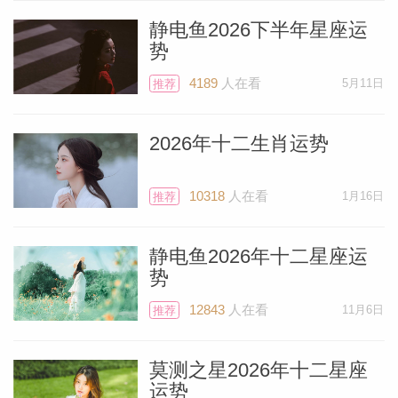
心深处的力量可能剧烈涌动。酝酿已久的野
静电鱼2026下半年星座运
心可能浮出水面——或许通过梦境、突如其
势
来的情绪、疗愈突破，或是莫名涌现的行动
4189
人在看
5月11日
推荐
冲动。请细听灵魂的低语。你正在蜕去旧有
模式，这个过程可能充满张力。但此刻的终
2026年十二生肖运势
结，将赋予你更强大的力量与内在平和，开
启崭新的篇章。
10318
人在看
1月16日
推荐
静电鱼2026年十二星座运
势
12843
人在看
11月6日
推荐
莫测之星2026年十二星座
运势