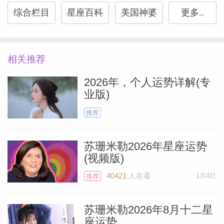
相以温柔之姿传递，它能带来奇妙的疗愈。
综合栏目
星座百科
美国神婆
更多..
摩羯座
相关推荐
此刻正是做出财务决策的良机。火星与冥王
2026年，个人运势详解(专
星在薪资宫位合力共振，你可能本能地想要
业版)
守护、积累或夺回应得之物——无论是财务
推荐
稳定、自我价值，抑或二者兼具。若权力关
系耗尽你的能量或令你质疑自身价值，今日
苏珊米勒2026年星座运势
(视频版)
正是划清界限的绝佳时机。你正迈入时间掌
Miller）
控、选择自主与价值认同的新篇章。请以沉
40421
人在看
1月4日
推荐
着决心行动。
苏珊米勒2026年8月十二星
座运势