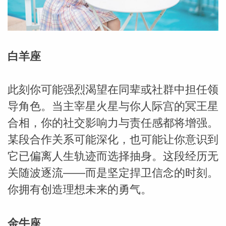
勒中文
白羊座
苏珊米
此刻你可能强烈渴望在同辈或社群中担任领
导角色。当主宰星火星与你人际宫的冥王星
合相，你的社交影响力与责任感都将增强。
某段合作关系可能深化，也可能让你意识到
它已偏离人生轨迹而选择抽身。这段经历无
关随波逐流——而是坚定捍卫信念的时刻。
你拥有创造理想未来的勇气。
网_苏珊
金牛座