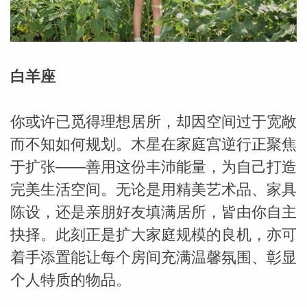
勒中文
白羊座
苏珊米
你或许已觅得理想居所，却因空间过于宽敞
而不知如何规划。木星在家庭宫逆行正聚焦
于扩张——善用这份丰沛能量，为自己打造
完美生活空间。无论是用精美艺术品、家具
陈设，还是亲朋好友填满居所，皆由你自主
抉择。此刻正是扩大家庭规模的良机，亦可
着手添置能让每个房间充满温馨氛围、彰显
网_苏珊
个人特质的物品。