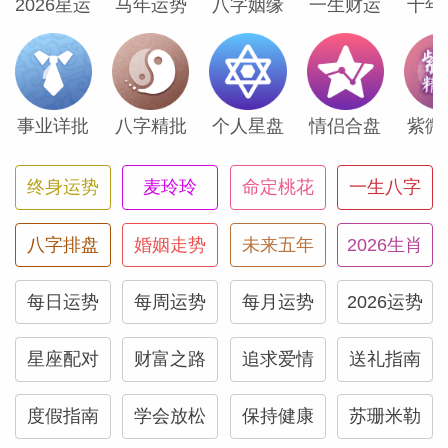
射手座
2026星运
马年运势
八字姻缘
一生财运
十年
过去三年你肩负重任，此刻或许正感同身受
阿特拉斯的负担。这位神话人物轻松扛起世
事业详批
八字精批
个人星盘
情侣合盘
紫微
界重担，证明你同样胜任当前使命。位于家
庭宫的土星将为你处理家宅事务的最后细
终身运势
麦玲玲
命定桃花
一生八字
节。你可能成为至亲的主要照料者，或购置
一处长久居所。
八字排盘
婚姻走势
未来五年
2026生肖
每日运势
每周运势
每月运势
2026运势
摩羯座
星座配对
财富之路
追求爱情
送礼指南
无论你对人生有何期许，总有人排队等着助
你实现目标。幸运的木星驻守你的伴侣宫，
度假指南
学会放松
保持健康
苏珊米勒
让你极有可能结识能推动你前进的理想伙