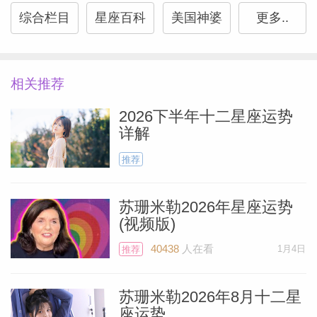
伴。若你正寻觅具备特定特质的伴侣，此刻
综合栏目
星座百科
美国神婆
更多..
正是向宇宙传递心意的时机——你注定会遇
见那个值得相伴终生的人。
相关推荐
水瓶座
2026下半年十二星座运势
详解
作为水瓶座，你独特的个性、视角与非传统
推荐
信念使你与众不同。当人们遇见你时，因你
如此特别，他们根本找不到可比拟的参照。
苏珊米勒2026年星座运势
(视频版)
此刻正是磨砺这份独特性，将其转化为超能
Miller）
力的契机。你素以慷慨著称，始终将众人福
40438
人在看
1月4日
推荐
祉置于首位，但冥王星入水瓶的此刻，请学
会优先关照自己，并向周遭人群明确界定期
苏珊米勒2026年8月十二星
座运势