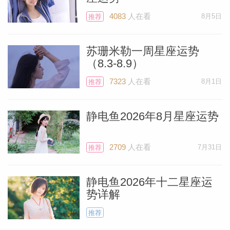
待。
4083
人在看
8月5日
推荐
双鱼座
苏珊米勒一周星座运势
（8.3-8.9）
当海王星与土星双双落入双鱼座时，你容易
7323
人在看
8月1日
推荐
陷入低落情绪，寻求他人慰藉。你需要警惕
过度依赖他人的冲动。事实上，你完全有能
静电鱼2026年8月星座运势
力应对挑战、汲取人生教训并坚守自我——
记住，你本就是一股强大的力量。此刻正是
2709
人在看
7月31日
推荐
展现真我本色之时，昂首戴上你的王冠吧。
静电鱼2026年十二星座运
势详解
推荐