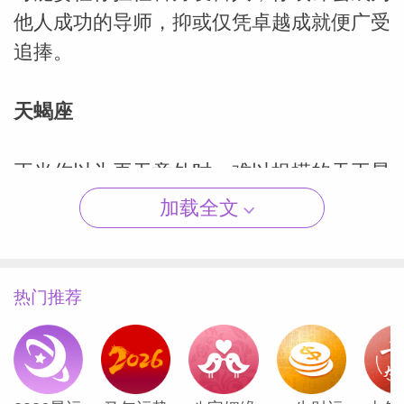
他人成功的导师，抑或仅凭卓越成就便广受
追捧。
（Susan
天蝎座
正当你以为再无意外时，难以捉摸的天王星
重返共享资源宫，为你带来现实检验。过去
加载全文
七年间，这颗诡谲行星或许已在亲密关系中
掀起巨变，但此刻你终将领悟这一切皆为自
身成长。天王星的终极启示或许在于：学会
热门推荐
放下对他人的掌控，方能见证对方绽放真实
光芒。