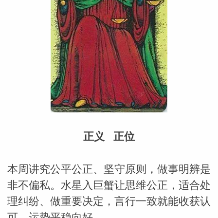
勒中文
苏珊米
正义 正位
本周讲究公平公正、坚守原则，做事明辨是
非不偏私。水星入巨蟹让思维公正，适合处
网_苏珊
理纠纷、做重要决定，言行一致就能收获认
可，运势平稳向好。