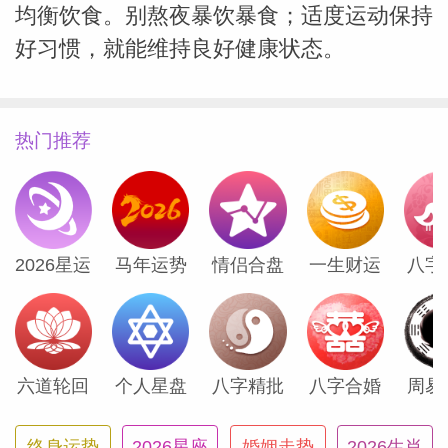
均衡饮食。别熬夜暴饮暴食；适度运动保持
好习惯，就能维持良好健康状态。
热门推荐
2026星运
马年运势
情侣合盘
一生财运
八字
六道轮回
个人星盘
八字精批
八字合婚
周易
终身运势
2026星座
婚姻走势
2026生肖