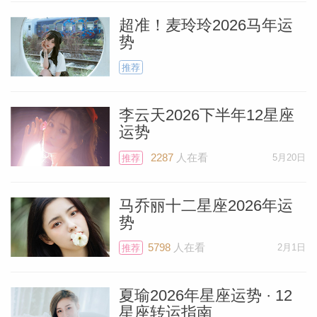
超准！麦玲玲2026马年运
势
推荐
李云天2026下半年12星座
运势
2287
人在看
5月20日
推荐
马乔丽十二星座2026年运
势
5798
人在看
2月1日
推荐
夏瑜2026年星座运势 · 12
星座转运指南