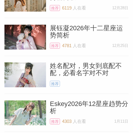
6119
人在看
12月28日
推荐
展钰凝2026年十二星座运
势简析
4781
人在看
12月25日
推荐
姓名配对，男女到底配不
配，必看名字对不对
推荐
料简介
Eskey2026年12星座趋势分
析
4303
人在看
1月11日
推荐